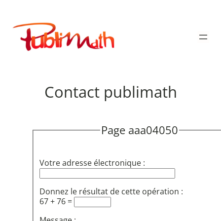
Aller
au
Publimath
contenu
Contact publimath
Page aaa04050
Votre adresse électronique :
Donnez le résultat de cette opération :
67 + 76 =
Message :