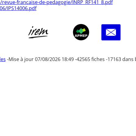
que/revue-francaise-de-pedagogie/INRP_RF141_8.pdf
006/IPS14006.pdf
les
-
Mise à jour 07/08/2026 18:49 -
42565 fiches -
17163 dans 