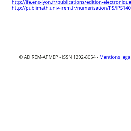
http://ife.ens-lyon.fr/publications/edition-electroni
http://publimath.univ-irem.fr/numerisation/PS/IPS14
© ADIREM-APMEP - ISSN 1292-8054 -
Mentions léga