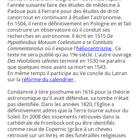
l'année suivante faire des études de médecine à
Padoue puis à Ferrare pour des études de droit
canon tout en continuant à étudier l'astronomie.
En 1504, il rentre définitivement en Pologne en et fait
construire un observatoire où il conduit ses
recherches en astronomie. Il écrit en 1515
De
Hypothesibus Motuum Coelestium a se Contitutis
Commentariolus
où il expose l'
héliocentrisme
. Ce
texte ne sera publié qu'au 19e siècle. L'autre ouvrage
Des révolutions célestes
terminé en 1530 ne paraitra
que quelques mois avant sa mort en 1543.
En même temps il participe au Ve concile du Latran
sur la
réforme du calendrier
.
Condamné à titre posthume en 1616 pour la théorie
astronomique qu'il avait défendue, sa tombe n'était
pas identifiée. Dans les années 1820, l'Eglise a
définitivement admis que la Terre tourne autour du
Soleil. En 2008 des ossements retrouvés dans la
cathédrale de Frombock ont pu être identifiés
comme ceux de Copernic (grâce à un cheveu
retrouvé sur un livre), et des funérailles religieuses