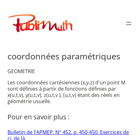
Aller
au
Publimath
contenu
coordonnées paramétriques
GEOMETRIE
Les coordonnées cartésiennes (x,y,z) d'un point M
sont définies à partir de fonctions définies par
x(u,t,v), y(u,t,v), z(u,t,v ), (u,t,v) étant des réels en
géométrie usuelle.
Pour en savoir plus :
Bulletin de l'APMEP. N° 452. p. 450-450. Exercices de
ci, de là.