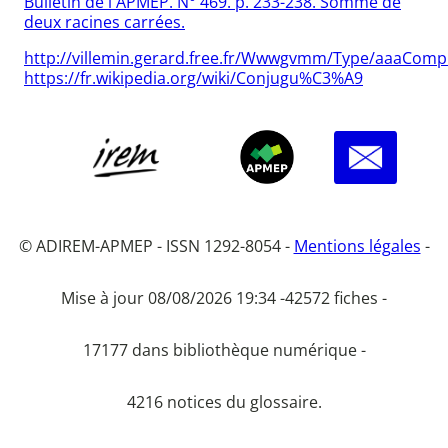
Bulletin de l'APMEP. N° 469. p. 233-238. Somme de
deux racines carrées.
http://villemin.gerard.free.fr/Wwwgvmm/Type/aaaComp
https://fr.wikipedia.org/wiki/Conjugu%C3%A9
© ADIREM-APMEP - ISSN 1292-8054 -
Mentions légales
-
Mise à jour 08/08/2026 19:34 -
42572 fiches -
17177 dans bibliothèque numérique -
4216 notices du glossaire.