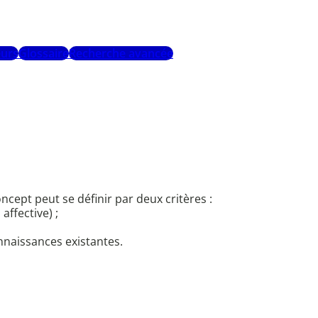
urs
Glossaire
Recherche avancée
cept peut se définir par deux critères :
ffective) ;
onnaissances existantes.