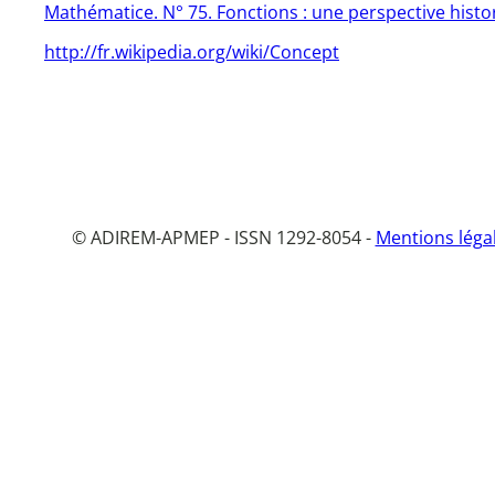
Mathématice. N° 75. Fonctions : une perspective histo
http://fr.wikipedia.org/wiki/Concept
© ADIREM-APMEP - ISSN 1292-8054 -
Mentions léga