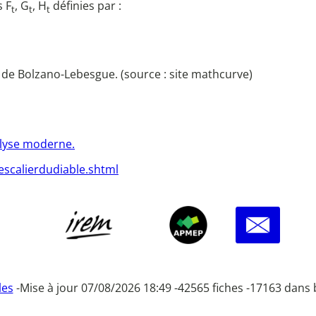
s F
, G
, H
définies par :
t
t
t
e de Bolzano-Lebesgue. (source : site mathcurve)
alyse moderne.
escalierdudiable.shtml
les
-
Mise à jour 07/08/2026 18:49 -
42565 fiches -
17163 dans 