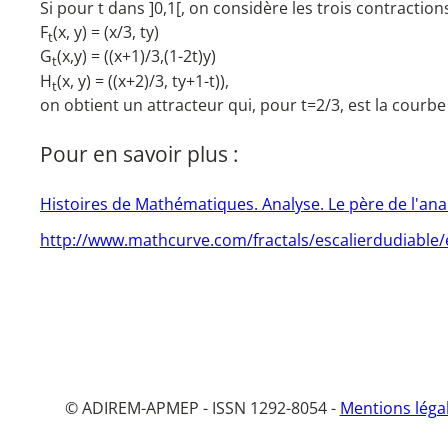
Si pour t dans ]0,1[, on considère les trois contraction
F
(x, y) = (x/3, ty)
t
G
(x,y) = ((x+1)/3,(1-2t)y)
t
H
(x, y) = ((x+2)/3, ty+1-t)),
t
on obtient un attracteur qui, pour t=2/3, est la courb
Pour en savoir plus :
Histoires de Mathématiques. Analyse. Le père de l'an
http://www.mathcurve.com/fractals/escalierdudiable/
© ADIREM-APMEP - ISSN 1292-8054 -
Mentions léga