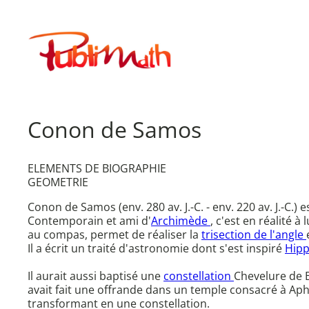
Aller
au
Publimath
contenu
Conon de Samos
ELEMENTS DE BIOGRAPHIE
GEOMETRIE
Conon de Samos (env. 280 av. J.-C. - env. 220 av. J.-C.)
Contemporain et ami d'
Archimède
, c'est en réalité à 
au compas, permet de réaliser la
trisection de l'angle
Il a écrit un traité d'astronomie dont s'est inspiré
Hip
Il aurait aussi baptisé une
constellation
Chevelure de B
avait fait une offrande dans un temple consacré à Aphr
transformant en une constellation.