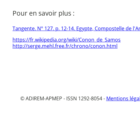
Pour en savoir plus :
Tangente. N° 127. p. 12-14. Egypte, Compostelle de l'An
https://fr.wikipedia.org/wiki/Conon_de_Samos
http://serge.mehl.free.fr/chrono/conon.html
© ADIREM-APMEP - ISSN 1292-8054 -
Mentions léga