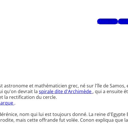
Mots-clés
Aute
 est astronome et mathématicien grec, né sur l'île de Samos, 
lui qu'on devrait la
spirale dite d'Archimède
, qui a ensuite é
et la rectification du cercle.
parque
.
érénice, nom qui lui est toujours donné. La reine d'Egypte B
odite, mais cette offrande fut volée. Conon expliqua que la d