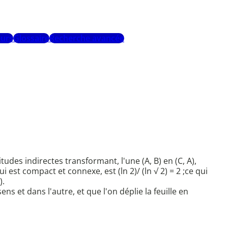
urs
Glossaire
Recherche avancée
tudes indirectes transformant, l'une (A, B) en (C, A),
ui est compact et connexe, est (ln 2)/ (ln √ 2) = 2 ;ce qui
).
ns et dans l'autre, et que l'on déplie la feuille en