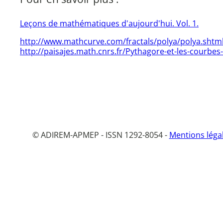
Leçons de mathématiques d'aujourd'hui. Vol. 1.
http://www.mathcurve.com/fractals/polya/polya.shtm
http://paisajes.math.cnrs.fr/Pythagore-et-les-courbes
© ADIREM-APMEP - ISSN 1292-8054 -
Mentions léga