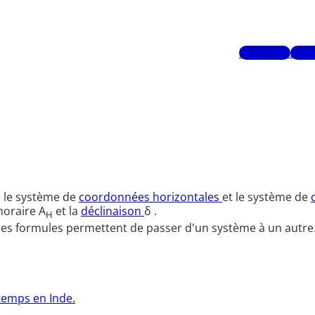
Mots-clés
Aute
e le système de
coordonnées horizontales
et le système de
horaire A
et la
déclinaison
δ .
H
 des formules permettent de passer d'un système à un autre
 temps en Inde.