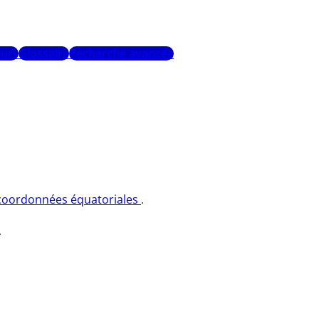
urs
Glossaire
Recherche avancée
coordonnées équatoriales
.
.