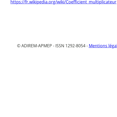
https://fr.wikipedia.org/wiki/Coefficient_multiplicateur
© ADIREM-APMEP - ISSN 1292-8054 -
Mentions léga