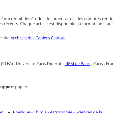
ut
qui réunit des études documentaires, des comptes rendu
es récents. Chaque article est disponible au format .pdf sauf
e site
Archives des Cahiers Clairaut
CLEA) ; Université Paris Diderot ;
IREM de Paris
, Paris , Fr
Support
papier
es
Physique - Chimie - Astronomie - Sciences de la