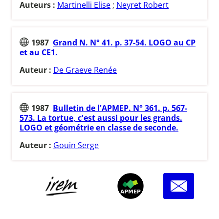
Auteurs :
Martinelli Elise
;
Neyret Robert
1987
Grand N. N° 41. p. 37-54. LOGO au CP
et au CE1.
Auteur :
De Graeve Renée
1987
Bulletin de l'APMEP. N° 361. p. 567-
573. La tortue, c'est aussi pour les grands.
LOGO et géométrie en classe de seconde.
Auteur :
Gouin Serge