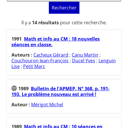
Rechercher
Il y a
14 résultats
pour cette recherche.
1991
Math et info au CM : 18 nouvelles
séances en classe.
Auteurs :
Cacheux Gérard
;
Canu Martin
;
Couchouron Jean-François
;
Ducel Yves
;
Lenguin
Lise
;
Petit Marc
1989
Bulletin de l'APMEP. N° 368. p. 191-
193. Le problème nouveau est arrivé !
Auteur :
Mérigot Michel
1989
Math et info au CM : 10 séances en