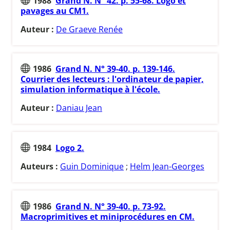
1988
Grand N. N° 42. p. 55-68. Logo et
pavages au CM1.
Auteur :
De Graeve Renée
1986
Grand N. N° 39-40. p. 139-146.
Courrier des lecteurs : l'ordinateur de papier,
simulation informatique à l'école.
Auteur :
Daniau Jean
1984
Logo 2.
Auteurs :
Guin Dominique
;
Helm Jean-Georges
1986
Grand N. N° 39-40. p. 73-92.
Macroprimitives et miniprocédures en CM.