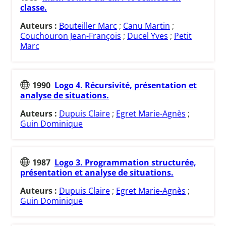
classe.
Auteurs :
Bouteiller Marc
;
Canu Martin
;
Couchouron Jean-François
;
Ducel Yves
;
Petit
Marc
1990
Logo 4. Récursivité, présentation et
analyse de situations.
Auteurs :
Dupuis Claire
;
Egret Marie-Agnès
;
Guin Dominique
1987
Logo 3. Programmation structurée,
présentation et analyse de situations.
Auteurs :
Dupuis Claire
;
Egret Marie-Agnès
;
Guin Dominique