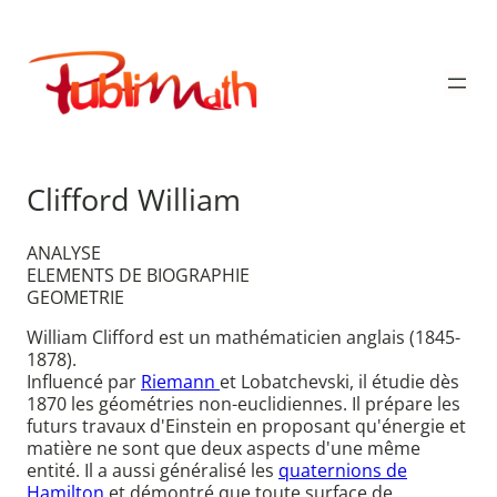
Aller
au
Publimath
contenu
Clifford William
ANALYSE
ELEMENTS DE BIOGRAPHIE
GEOMETRIE
William Clifford est un mathématicien anglais (1845-
1878).
Influencé par
Riemann
et Lobatchevski, il étudie dès
1870 les géométries non-euclidiennes. Il prépare les
futurs travaux d'Einstein en proposant qu'énergie et
matière ne sont que deux aspects d'une même
entité. Il a aussi généralisé les
quaternions de
Hamilton
et démontré que toute surface de