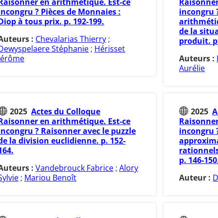
Raisonner en arithmétique. Est-ce
Raisonner
incongru ? Pièces de Monnaies :
incongru 
Diop à tous prix. p. 192-199.
arithméti
de la situ
Auteurs :
Chevalarias Thierry
;
produit. p
Dewyspelaere Stéphanie
;
Hérisset
Jérôme
Auteurs :
Aurélie
2025
Actes du Colloque
2025
A
Raisonner en arithmétique. Est-ce
Raisonner
incongru ? Raisonner avec le puzzle
incongru 
de la division euclidienne. p. 152-
approxima
164.
rationnel
p. 146-150
Auteurs :
Vandebrouck Fabrice
;
Alory
Sylvie
;
Mariou Benoît
Auteur :
D