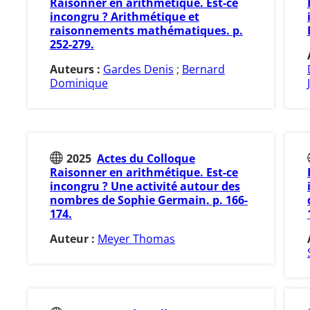
Raisonner en arithmétique. Est-ce
incongru ? Arithmétique et
raisonnements mathématiques. p.
252-279.
Auteurs :
Gardes Denis
;
Bernard
Dominique
2025
Actes du Colloque
Raisonner en arithmétique. Est-ce
incongru ? Une activité autour des
nombres de Sophie Germain. p. 166-
174.
Auteur :
Meyer Thomas