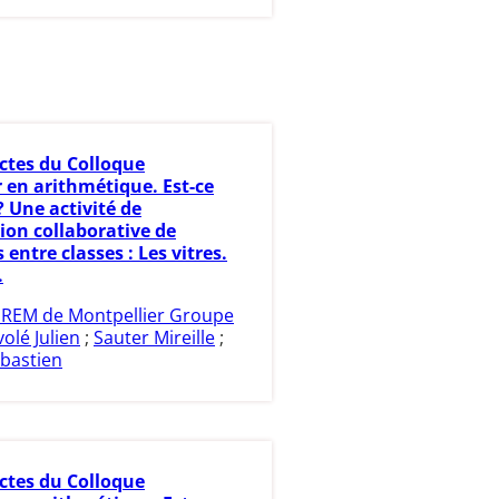
ctes du Colloque
 en arithmétique. Est-ce
 Une activité de
ion collaborative de
entre classes : Les vitres.
.
IREM de Montpellier Groupe
volé Julien
;
Sauter Mireille
;
bastien
ctes du Colloque