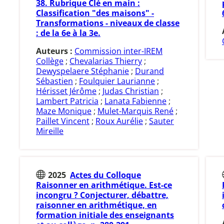
38. Rubrique Clé en main :
Classification "des maisons" -
Transformations - niveaux de classe
: de la 6e à la 3e.
Auteurs :
Commission inter-IREM
Collège
;
Chevalarias Thierry
;
Dewyspelaere Stéphanie
;
Durand
Sébastien
;
Foulquier Laurianne
;
Hérisset Jérôme
;
Judas Christian
;
Lambert Patricia
;
Lanata Fabienne
;
Maze Monique
;
Mulet-Marquis René
;
Paillet Vincent
;
Roux Aurélie
;
Sauter
Mireille
2025
Actes du Colloque
Raisonner en arithmétique. Est-ce
incongru ? Conjecturer, débattre,
raisonner en arithmétique, en
formation initiale des enseignants