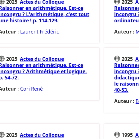
2025
Actes du Colloque
2025
A
Raisonner en arithmétique. Est-ce
Raisonner
incongru ? L'arithmétique, c'est tout
incongru 
une histoire ! p. 114-129.
ordinateur
Auteur :
Laurent Frédéric
Auteur :
M
2025
Actes du Colloque
2025
A
Raisonner en arithmétique. Est-ce
Raisonner
incongru ? Arithmétique et logique.
incongru 
p. 54-72.
didactiqu
le raison
Auteur :
Cori René
40-53.
Auteur :
B
2025
Actes du Colloque
1995
A