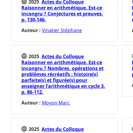
2025
Actes du Colloque
Raisonner en arithmétique. Est-ce
incongru ? Conjectures et preuves.
p. 130-146.
Auteur :
Vinatier Stéphane
2025
Actes du Colloque
Raisonner en arithmétique. Est-ce
incongru ? Nombres, opérations et
problèmes récréatifs : histoire(s)
parfaite(s) et figurée(s) pour
enseigner l’arithmétique en cycle 3.
p. 86-112.
Auteur :
Moyon Marc
2025
Actes du Colloque