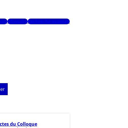
urs
Glossaire
Recherche avancée
er
ctes du Colloque