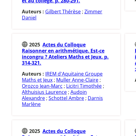
et au collège. p. 280-291.
Auteurs :
Gilbert Thérèse
;
Zimmer
Daniel
2025
Actes du Colloque
Raisonner en arithmétique. Est-ce
incongru ? Ateliers Maths et Jeux. p.
314-321.
Auteurs :
IREM d'Aquitaine Groupe
Maths et Jeux
;
Muller Anne-Claire
;
Orozco Jean-Marc
;
Licitri Timothée
;
Althuisius Laurence
;
Audoin
Alexandre
;
Schottel Ambre
;
Darnis
Marlène
2025
Actes du Colloque