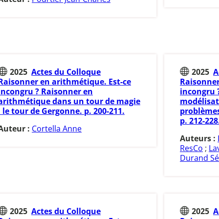
2025
Actes du Colloque
2025
A
Raisonner en arithmétique. Est-ce
Raisonner
incongru ? Raisonner en
incongru ?
arithmétique dans un tour de magie
modélisat
: le tour de Gergonne. p. 200-211.
problèmes 
p. 212-228
Auteur :
Cortella Anne
Auteurs :
ResCo
;
La
Durand Sé
2025
Actes du Colloque
2025
A