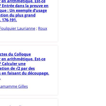
 en arithmétique. Est-ce
? Entrée dans la preuve en
que : Un exemple d’usage
ation du plus grand
. 176-191.
Foulquier Laurianne
;
Roux
ctes du Colloque
 en arithmétique. Est-ce
? Calculer une
tion de √2 par des
s en faisant du découpage.
.
amamme Gilles