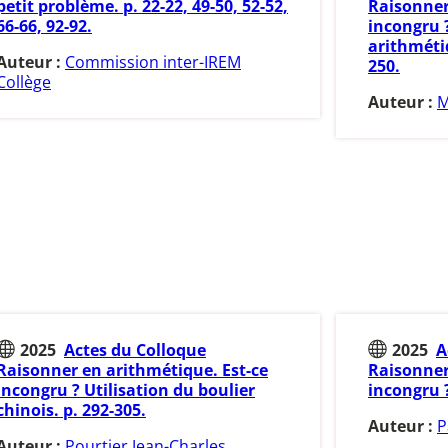
petit problème. p. 22-22, 49-50, 52-52,
Raisonner
66-66, 92-92.
incongru 
arithmétiq
Auteur :
Commission inter-IREM
250.
Collège
Auteur :
M
2025
Actes du Colloque
2025
A
Raisonner en arithmétique. Est-ce
Raisonner
incongru ? Utilisation du boulier
incongru ?
chinois. p. 292-305.
Auteur :
P
Auteur :
Pourtier Jean-Charles