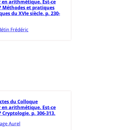
 en arithmétique. Est-ce
? Méthodes et pratiques
ues du XVIe siècle. p. 230-
étin Frédéric
ctes du Colloque
 en arithmétique. Est-ce
 Cryptologie. p. 306-313.
age Aurel