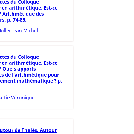
ctes du Colloque
 en arithmétique. Est-ce
? Arithmétique des
s. p. 74-85.
uller Jean-Michel
ctes du Colloque
 en arithmétique. Est-ce
? Quels apports
es de l'arithmétique pour
nement mathématique ? p.
attie Véronique
utour de Thalès. Autour