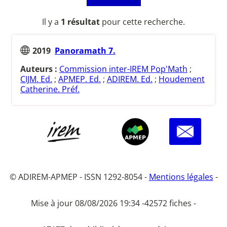
Il y a
1 résultat
pour cette recherche.
2019
Panoramath 7.
Auteurs :
Commission inter-IREM Pop'Math
;
CIJM. Ed.
;
APMEP. Ed.
;
ADIREM. Ed.
;
Houdement
Catherine. Préf.
© ADIREM-APMEP - ISSN 1292-8054 -
Mentions légales
-
Mise à jour 08/08/2026 19:34 -
42572 fiches -