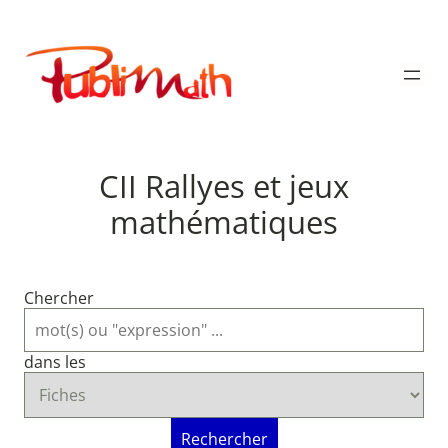
Aller
au
Publimath
contenu
CII Rallyes et jeux
mathématiques
Chercher
dans les
Rechercher