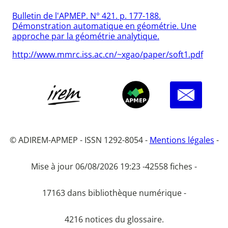
Bulletin de l'APMEP. N° 421. p. 177-188.
Démonstration automatique en géométrie. Une
approche par la géométrie analytique.
http://www.mmrc.iss.ac.cn/~xgao/paper/soft1.pdf
© ADIREM-APMEP - ISSN 1292-8054 -
Mentions légales
-
Mise à jour 06/08/2026 19:23 -
42558 fiches -
17163 dans bibliothèque numérique -
4216 notices du glossaire.