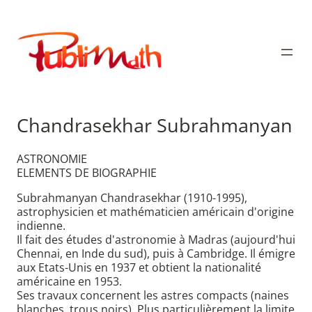
Aller
au
Publimath
contenu
Chandrasekhar Subrahmanyan
ASTRONOMIE
ELEMENTS DE BIOGRAPHIE
Subrahmanyan Chandrasekhar (1910-1995),
astrophysicien et mathématicien américain d'origine
indienne.
Il fait des études d'astronomie à Madras (aujourd'hui
Chennai, en Inde du sud), puis à Cambridge. Il émigre
aux Etats-Unis en 1937 et obtient la nationalité
américaine en 1953.
Ses travaux concernent les astres compacts (naines
blanches, trous noirs). Plus particulièrement la limite