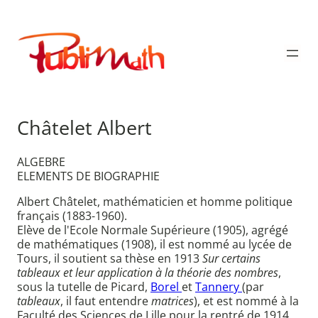
Aller
au
Publimath
contenu
Châtelet Albert
ALGEBRE
ELEMENTS DE BIOGRAPHIE
Albert Châtelet, mathématicien et homme politique
français (1883-1960).
Elève de l'Ecole Normale Supérieure (1905), agrégé
de mathématiques (1908), il est nommé au lycée de
Tours, il soutient sa thèse en 1913
Sur certains
tableaux et leur application à la théorie des nombres
,
sous la tutelle de Picard,
Borel
et
Tannery
(par
tableaux
, il faut entendre
matrices
), et est nommé à la
Faculté des Sciences de Lille pour la rentré de 1914.