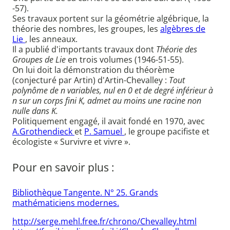
-57).
Ses travaux portent sur la géométrie algébrique, la
théorie des nombres, les groupes, les
algèbres de
Lie
, les anneaux.
Il a publié d'importants travaux dont
Théorie des
Groupes de Lie
en trois volumes (1946-51-55).
On lui doit la démonstration du théorème
(conjecturé par Artin) d'Artin-Chevalley :
Tout
polynôme de n variables, nul en 0 et de degré inférieur à
n sur un corps fini K, admet au moins une racine non
nulle dans K.
Politiquement engagé, il avait fondé en 1970, avec
A.Grothendieck
et
P. Samuel
, le groupe pacifiste et
écologiste « Survivre et vivre ».
Pour en savoir plus :
Bibliothèque Tangente. N° 25. Grands
mathématiciens modernes.
http://serge.mehl.free.fr/chrono/Chevalley.html