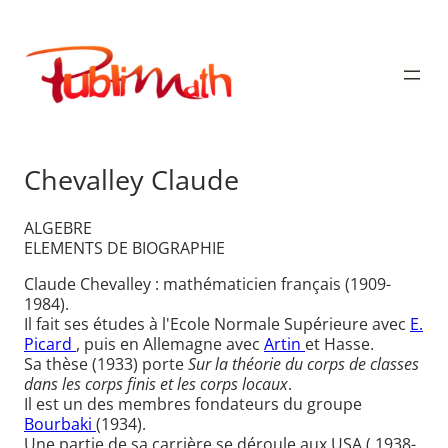
Aller
au
Publimath
contenu
Chevalley Claude
ALGEBRE
ELEMENTS DE BIOGRAPHIE
Claude Chevalley : mathématicien français (1909-
1984).
Il fait ses études à l'Ecole Normale Supérieure avec
E.
Picard
, puis en Allemagne avec
Artin
et Hasse.
Sa thèse (1933) porte
Sur la théorie du corps de classes
dans les corps finis et les corps locaux
.
Il est un des membres fondateurs du groupe
Bourbaki
(1934).
Une partie de sa carrière se déroule aux USA ( 1938-