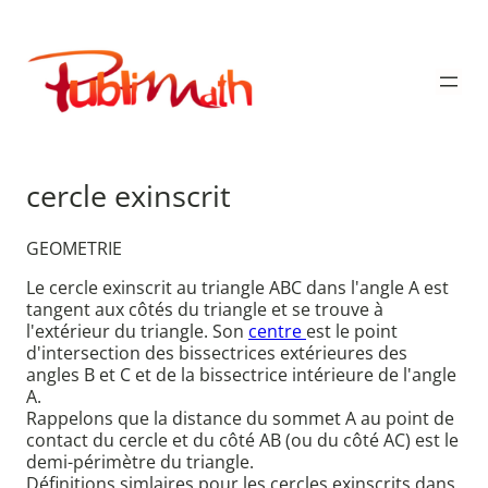
Aller
au
Publimath
contenu
cercle exinscrit
GEOMETRIE
Le cercle exinscrit au triangle ABC dans l'angle A est
tangent aux côtés du triangle et se trouve à
l'extérieur du triangle. Son
centre
est le point
d'intersection des bissectrices extérieures des
angles B et C et de la bissectrice intérieure de l'angle
A.
Rappelons que la distance du sommet A au point de
contact du cercle et du côté AB (ou du côté AC) est le
demi-périmètre du triangle.
Définitions simlaires pour les cercles exinscrits dans