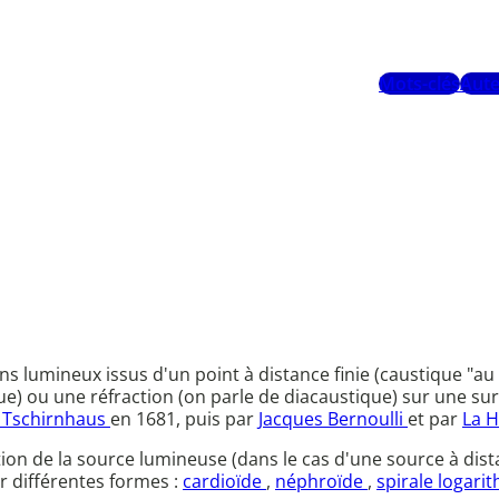
Mots-clés
Aute
 lumineux issus d'un point à distance finie (caustique "au f
que) ou une réfraction (on parle de diacaustique) sur une su
n Tschirnhaus
en 1681, puis par
Jacques Bernoulli
et par
La H
tion de la source lumineuse (dans le cas d'une source à dista
ir différentes formes :
cardioïde
,
néphroïde
,
spirale logar