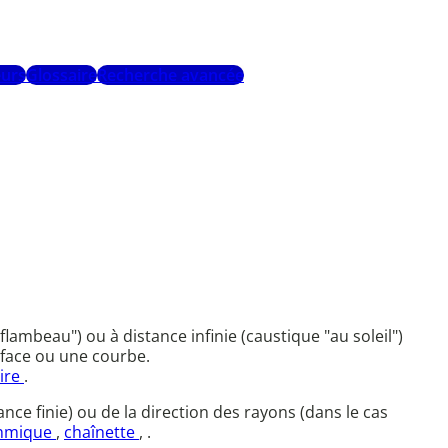
urs
Glossaire
Recherche avancée
lambeau") ou à distance infinie (caustique "au soleil")
rface ou une courbe.
ire
.
nce finie) ou de la direction des rayons (dans le cas
ithmique
,
chaînette
, .