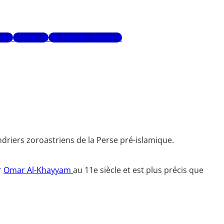
urs
Glossaire
Recherche avancée
driers zoroastriens de la Perse pré-islamique.
r
Omar Al-Khayyam
au 11e siècle et est plus précis que