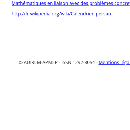
Mathématiques en liaison avec des problèmes concrets
http://fr.wikipedia.org/wiki/Calendrier_persan
© ADIREM-APMEP - ISSN 1292-8054 -
Mentions léga