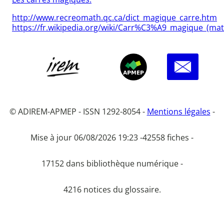
http://www.recreomath.qc.ca/dict_magique_carre.htm
https://fr.wikipedia.org/wiki/Carr%C3%A9_magique_(
© ADIREM-APMEP - ISSN 1292-8054 -
Mentions légales
-
Mise à jour 06/08/2026 19:23 -
42558 fiches -
17152 dans bibliothèque numérique -
4216 notices du glossaire.