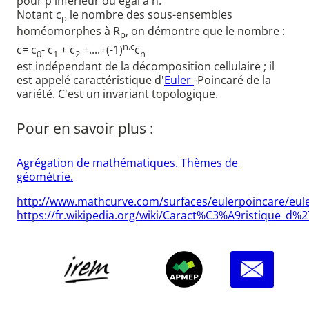
pour p inférieur ou égal à n.
Notant c
le nombre des sous-ensembles
p
homéomorphes à R
, on démontre que le nombre :
p
n.c
c= c
- c
+ c
+....+(-1)
c
0
1
2
n
est indépendant de la décomposition cellulaire ; il
est appelé caractéristique d'
Euler
-Poincaré de la
variété. C'est un invariant topologique.
Pour en savoir plus :
Agrégation de mathématiques. Thèmes de
géométrie.
http://www.mathcurve.com/surfaces/eulerpoincare/eul
https://fr.wikipedia.org/wiki/Caract%C3%A9ristique_d%2