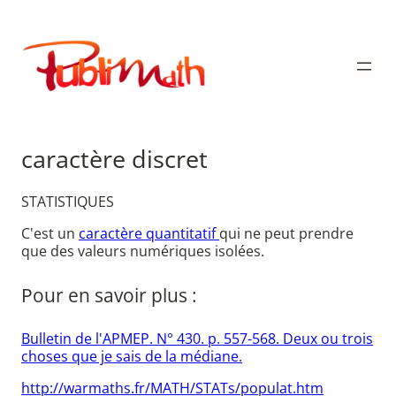
Aller
au
Publimath
contenu
caractère discret
STATISTIQUES
C'est un
caractère quantitatif
qui ne peut prendre
que des valeurs numériques isolées.
Pour en savoir plus :
Bulletin de l'APMEP. N° 430. p. 557-568. Deux ou trois
choses que je sais de la médiane.
http://warmaths.fr/MATH/STATs/populat.htm