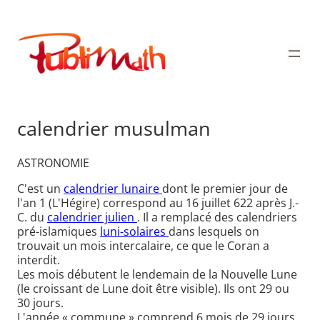
Aller
au
Publimath
contenu
calendrier musulman
ASTRONOMIE
C'est un
calendrier lunaire
dont le premier jour de
l'an 1 (L'Hégire) correspond au 16 juillet 622 après J.-
C. du
calendrier julien
. Il a remplacé des calendriers
pré-islamiques
luni-solaires
dans lesquels on
trouvait un mois intercalaire, ce que le Coran a
interdit.
Les mois débutent le lendemain de la Nouvelle Lune
(le croissant de Lune doit être visible). Ils ont 29 ou
30 jours.
L'année « commune » comprend 6 mois de 29 jours