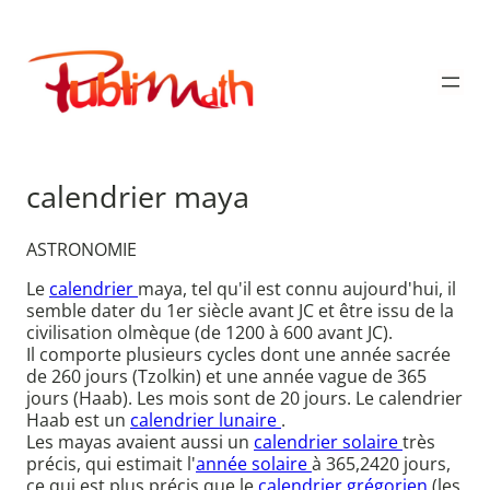
Aller
au
Publimath
contenu
calendrier maya
ASTRONOMIE
Le
calendrier
maya, tel qu'il est connu aujourd'hui, il
semble dater du 1er siècle avant JC et être issu de la
civilisation olmèque (de 1200 à 600 avant JC).
Il comporte plusieurs cycles dont une année sacrée
de 260 jours (Tzolkin) et une année vague de 365
jours (Haab). Les mois sont de 20 jours. Le calendrier
Haab est un
calendrier lunaire
.
Les mayas avaient aussi un
calendrier solaire
très
précis, qui estimait l'
année solaire
à 365,2420 jours,
ce qui est plus précis que le
calendrier grégorien
(les