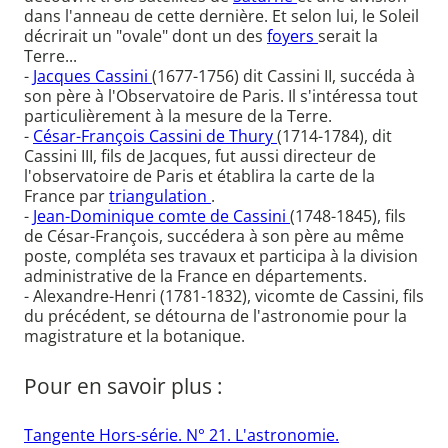
dans l'anneau de cette dernière. Et selon lui, le Soleil
décrirait un "ovale" dont un des
foyers
serait la
Terre...
-
Jacques Cassini
(1677-1756) dit Cassini II, succéda à
son père à l'Observatoire de Paris. Il s'intéressa tout
particulièrement à la mesure de la Terre.
-
César-François Cassini de Thury
(1714-1784), dit
Cassini III, fils de Jacques, fut aussi directeur de
l'observatoire de Paris et établira la carte de la
France par
triangulation
.
-
Jean-Dominique comte de Cassini
(1748-1845), fils
de César-François, succédera à son père au même
poste, compléta ses travaux et participa à la division
administrative de la France en départements.
- Alexandre-Henri (1781-1832), vicomte de Cassini, fils
du précédent, se détourna de l'astronomie pour la
magistrature et la botanique.
Pour en savoir plus :
Tangente Hors-série. N° 21. L'astronomie.