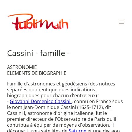
Aller
au
Publimath
contenu
Cassini - famille -
ASTRONOMIE
ELEMENTS DE BIOGRAPHIE
Famille d'astronomes et géodésiens (des notices
séparées donnent quelques indications
biographiques pour chacun d'entre eux) :
-
Giovanni Domenico Cassini
, connu en France sous
le nom Jean-Dominique Cassini (1625-1712), dit
Cassini I, astronome d'origine italienne, fut le
premier directeur de l'Observatoire de Paris qu'il
contribua à équiper de moyens d'observation. Il
découvrit trois satellites de
Saturne
et une division