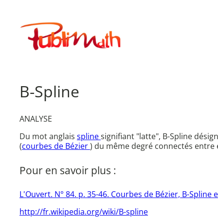
Aller
au
Publimath
contenu
B-Spline
ANALYSE
Du mot anglais
spline
signifiant "latte", B-Spline dé
(
courbes de Bézier
) du même degré connectés entre e
Pour en savoir plus :
L'Ouvert. N° 84. p. 35-46. Courbes de Bézier, B-Spline
http://fr.wikipedia.org/wiki/B-spline