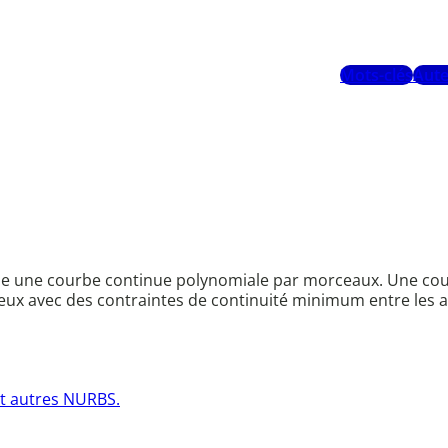
Mots-clés
Aute
signe une courbe continue polynomiale par morceaux. Une co
ux avec des contraintes de continuité minimum entre les a
 et autres NURBS.