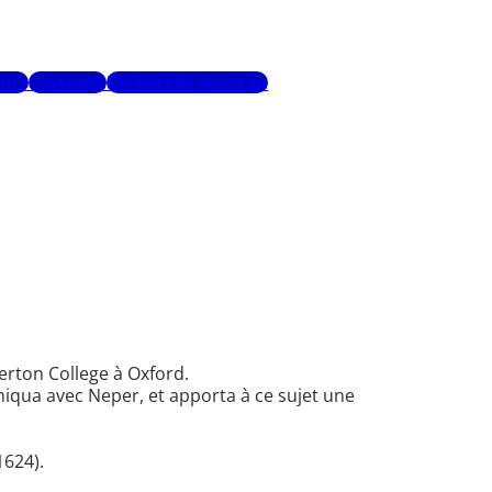
urs
Glossaire
Recherche avancée
erton College à Oxford.
niqua avec Neper, et apporta à ce sujet une
1624).