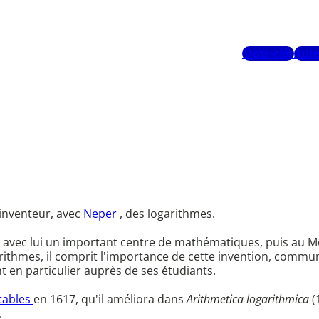
Mots-clés
Aute
-inventeur, avec
Neper
, des logarithmes.
t avec lui un important centre de mathématiques, puis au M
rithmes, il comprit l'importance de cette invention, commu
t en particulier auprès de ses étudiants.
tables
en 1617, qu'il améliora dans
Arithmetica logarithmica
(
.