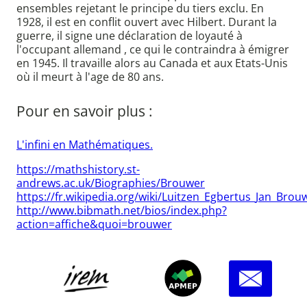
ensembles rejetant le principe du tiers exclu. En
1928, il est en conflit ouvert avec Hilbert. Durant la
guerre, il signe une déclaration de loyauté à
l'occupant allemand , ce qui le contraindra à émigrer
en 1945. Il travaille alors au Canada et aux Etats-Unis
où il meurt à l'age de 80 ans.
Pour en savoir plus :
L'infini en Mathématiques.
https://mathshistory.st-
andrews.ac.uk/Biographies/Brouwer
https://fr.wikipedia.org/wiki/Luitzen_Egbertus_Jan_Brou
http://www.bibmath.net/bios/index.php?
action=affiche&quoi=brouwer