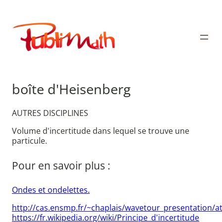
Aller
au
Publimath
contenu
boîte d'Heisenberg
AUTRES DISCIPLINES
Volume d'incertitude dans lequel se trouve une
particule.
Pour en savoir plus :
Ondes et ondelettes.
http://cas.ensmp.fr/~chaplais/wavetour_presentation/
https://fr.wikipedia.org/wiki/Principe_d'incertitude