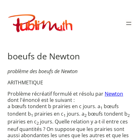
Aller
au
Publimath
contenu
boeufs de Newton
problème des boeufs de Newton
ARITHMETIQUE
Problème récréatif formulé et résolu par
Newton
dont l'énoncé est le suivant :
a bœufs tondent b prairies en c jours. a
bœufs
1
tondent b
prairies en c
jours. a
bœufs tondent b
1
1
2
2
prairies en c
jours. Quelle relation y a-t-il entre ces
2
neuf quantités ? On suppose que les prairies sont
aussi abondantes les unes que les autres et que les