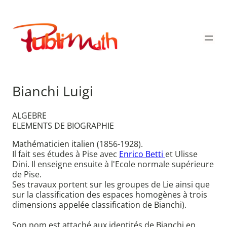
Aller
au
Publimath
contenu
Bianchi Luigi
ALGEBRE
ELEMENTS DE BIOGRAPHIE
Mathématicien italien (1856-1928).
Il fait ses études à Pise avec
Enrico Betti
et Ulisse
Dini. Il enseigne ensuite à l'Ecole normale supérieure
de Pise.
Ses travaux portent sur les groupes de Lie ainsi que
sur la classification des espaces homogènes à trois
dimensions appelée classification de Bianchi).
Son nom est attaché aux identités de Bianchi en