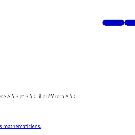
Mots-clés
Aute
re A à B et B à C, il préférera A à C.
urs mathématiciens.