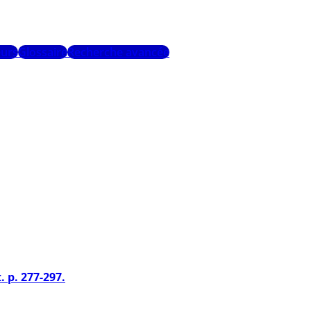
urs
Glossaire
Recherche avancée
 p. 277-297.