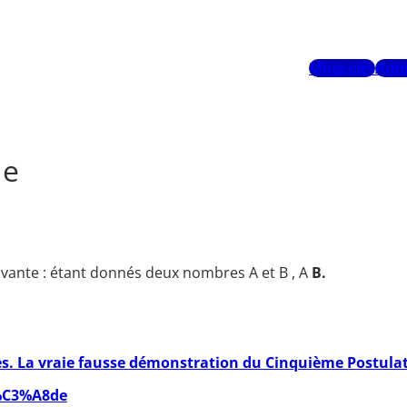
Mots-clés
Aute
de
ivante : étant donnés deux nombres A et B , A
B.
s. La vraie fausse démonstration du Cinquième Postulat.
m%C3%A8de