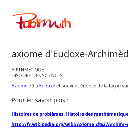
Aller
au
Publimath
contenu
axiome d'Eudoxe-Archimè
ARITHMETIQUE
HISTOIRE DES SCIENCES
Axiome
dû à
Eudoxe
et souvent énoncé de la façon su
Pour en savoir plus :
Histoires de problèmes. Histoire des mathématique
http://fr.wikipedia.org/wiki/Axiome_d%27Archi