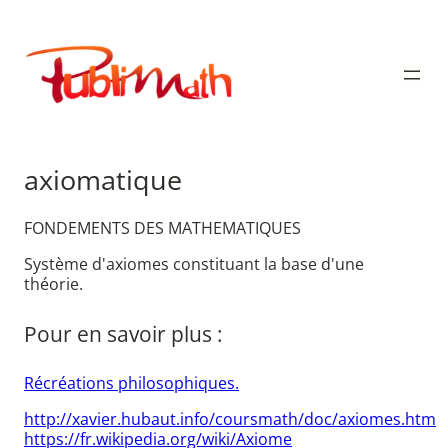
Aller
au
Publimath
contenu
axiomatique
FONDEMENTS DES MATHEMATIQUES
Système d'axiomes constituant la base d'une
théorie.
Pour en savoir plus :
Récréations philosophiques.
http://xavier.hubaut.info/coursmath/doc/axiomes.htm
https://fr.wikipedia.org/wiki/Axiome