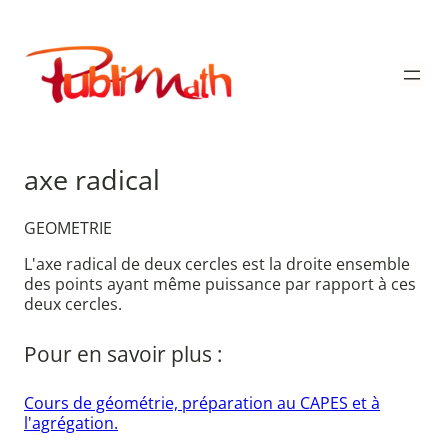
Aller
au
Publimath
contenu
axe radical
GEOMETRIE
L'axe radical de deux cercles est la droite ensemble
des points ayant même puissance par rapport à ces
deux cercles.
Pour en savoir plus :
Cours de géométrie, préparation au CAPES et à
l'agrégation.