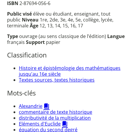
ISBN
2-87694-056-6
Public visé
élève ou étudiant, enseignant, tout
public
Niveau
1re, 2de, 3e, 4e, 5e, collège, lycée,
terminale
Âge
12, 13, 14, 15, 16, 17
Type
ouvrage (au sens classique de l’édition)
Langue
français
Support
papier
Classification
Histoire et épistémologie des mathématiques
jusqu'au 16e siècle
Textes sources, textes historiques
Mots-clés
Alexandrie
commentaire de texte historique
distributivité de la multiplication
Eléments d'Euclide
équation du second degré