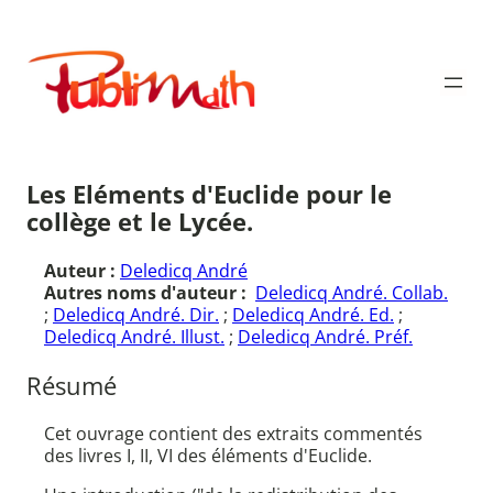
Aller
au
Publimath
contenu
Les Eléments d'Euclide pour le
collège et le Lycée.
Auteur :
Deledicq André
Autres noms d'auteur :
Deledicq André. Collab.
;
Deledicq André. Dir.
;
Deledicq André. Ed.
;
Deledicq André. Illust.
;
Deledicq André. Préf.
Résumé
Cet ouvrage contient des extraits commentés
des livres I, II, VI des éléments d'Euclide.