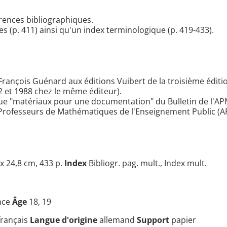
rences bibliographiques.
s (p. 411) ainsi qu'un index terminologique (p. 419-433).
r François Guénard aux éditions Vuibert de la troisième éditi
 et 1988 chez le même éditeur).
ique "matériaux pour une documentation" du Bulletin de l'AP
s Professeurs de Mathématiques de l'Enseignement Public (A
x 24,8 cm, 433 p.
Index
Bibliogr. pag. mult., Index mult.
nce
Âge
18, 19
français
Langue d'origine
allemand
Support
papier