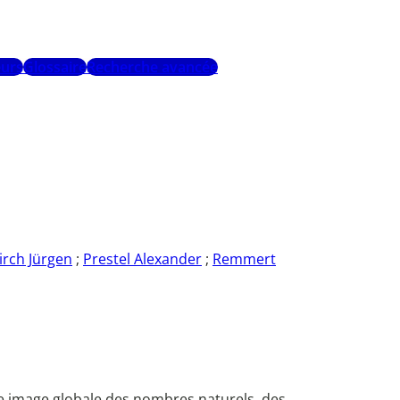
urs
Glossaire
Recherche avancée
irch Jürgen
;
Prestel Alexander
;
Remmert
ne image globale des nombres naturels, des