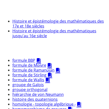
Histoire et épistémologie des mathématiques des
17e et 18e siècles
Histoire et épistémologie des mathématiques
jusqu'au 16e siècle
formule BBP
formule de Moivre
formule de Ramanujan
formule de Stirling
formule de Wallis
groupe de Galois
groupe orthogonal
hiérarchie de von Neumann
histoire des quaternions
homologie - topologie algébrique -