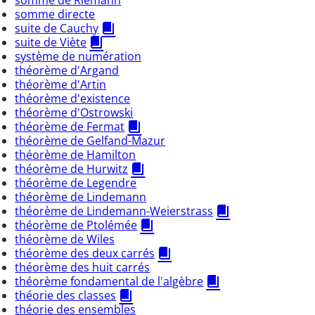
somme de Riemann
somme directe
suite de Cauchy
suite de Viète
système de numération
théorème d'Argand
théorème d'Artin
théorème d'existence
théorème d'Ostrowski
théorème de Fermat
théorème de Gelfand-Mazur
théorème de Hamilton
théorème de Hurwitz
théorème de Legendre
théorème de Lindemann
théorème de Lindemann-Weierstrass
théorème de Ptolémée
théorème de Wiles
théorème des deux carrés
théorème des huit carrés
théorème fondamental de l'algèbre
théorie des classes
théorie des ensembles