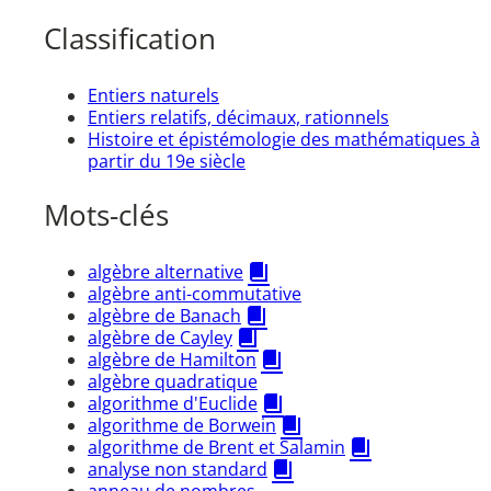
Classification
Entiers naturels
Entiers relatifs, décimaux, rationnels
Histoire et épistémologie des mathématiques à
partir du 19e siècle
Mots-clés
algèbre alternative
algèbre anti-commutative
algèbre de Banach
algèbre de Cayley
algèbre de Hamilton
algèbre quadratique
algorithme d'Euclide
algorithme de Borwein
algorithme de Brent et Salamin
analyse non standard