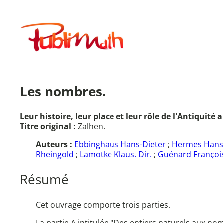
Aller
au
Publimath
contenu
Les nombres.
Leur histoire, leur place et leur rôle de l'Antiquité
Titre original :
Zalhen.
Auteurs :
Ebbinghaus Hans-Dieter
;
Hermes Hans
Rheingold
;
Lamotke Klaus. Dir.
;
Guénard François
Résumé
Cet ouvrage comporte trois parties.
La partie A intitulée "Des entiers naturels aux n