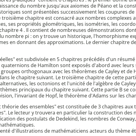
aissance du nombre jusqu'aux axiomes de Péano et la const
istoriques sont présentées successivement les coupures de 
Le troisième chapitre est consacré aux nombres complexes a
, ses propriétés géométriques, les isométries, les coordon
chapitre 4 . Il contient de nombreuses démonstrations dont 
du nombre pi : on y trouve un historique, l'homorphisme expo
mes en donnant des approximations. Le dernier chapitre de 
n réelles" est subdivisée en 5 chapitres précédés d'un résu
s quaternions de Hamilton sont exposés d'abord avec leurs s
 les groupes orthogonaux avec les théorèmes de Cayley et d
s le chapitre suivant. Le troisième chapitre de cette parti
 alternatives, les octonions et l'unicité de l'algèbre de Cay
 thèmes principaux du chapitre suivant. Cette partie B se con
vision, l'invariant de Hopf, le théorème d'Adams sur les ch
 et théorie des ensembles" est constituée de 3 chapitres aux
". Le lecteur y trouvera en particulier la construction de
ication des postulats de Dedekind, les nombres de Conway,
mathématiques.
enté d'illustrations de mathématiciens acteurs du thème ét