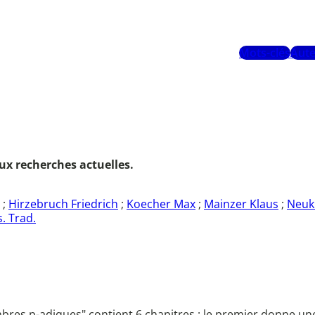
Mots-clés
Aute
 aux recherches actuelles.
;
Hirzebruch Friedrich
;
Koecher Max
;
Mainzer Klaus
;
Neuk
. Trad.
ombres p-adiques" contient 6 chapitres : le premier donne u