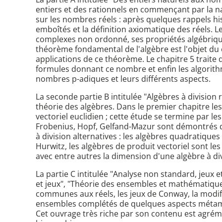
entiers et des rationnels en commençant par la n
sur les nombres réels : après quelques rappels h
emboîtés et la définition axiomatique des réels. 
complexes non ordonné, ses propriétés algébriques
théorème fondamental de l'algèbre est l'objet du 
applications de ce théorème. Le chapitre 5 traite 
formules donnant ce nombre et enfin les algorith
nombres p-adiques et leurs différents aspects.
La seconde partie B intitulée "Algèbres à divisio
théorie des algèbres. Dans le premier chapitre le
vectoriel euclidien ; cette étude se termine par
Frobenius, Hopf, Gelfand-Mazur sont démontrés dan
à division alternatives : les algèbres quadratiques
Hurwitz, les algèbres de produit vectoriel sont les
avec entre autres la dimension d'une algèbre à di
La partie C intitulée "Analyse non standard, jeux
et jeux", "Théorie des ensembles et mathématiques
communes aux réels, les jeux de Conway, la modif
ensembles complétés de quelques aspects méta
Cet ouvrage très riche par son contenu est agrém