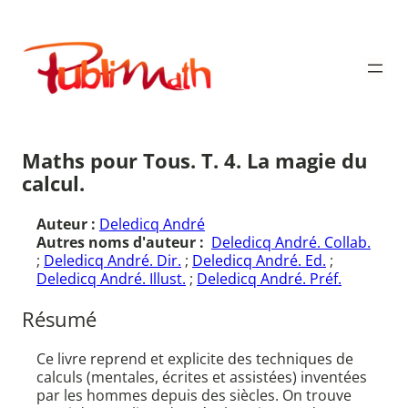
Aller
au
Publimath
contenu
Maths pour Tous. T. 4. La magie du
calcul.
Auteur :
Deledicq André
Autres noms d'auteur :
Deledicq André. Collab.
;
Deledicq André. Dir.
;
Deledicq André. Ed.
;
Deledicq André. Illust.
;
Deledicq André. Préf.
Résumé
Ce livre reprend et explicite des techniques de
calculs (mentales, écrites et assistées) inventées
par les hommes depuis des siècles. On trouve