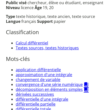
Public visé
chercheur, élève ou étudiant, enseignant
Niveau
licence
Âge
19, 20
Type
texte historique, texte ancien, texte source
Langue
français
Support
papier
Classification
Calcul différentiel
Textes sources, textes historiques
Mots-clés
application différentielle
approximation d'une intégrale
changement de variable
convergence d'une série numérique
décomposition en éléments simples
dérivées successives
différentielle d'une intégrale
différentielle partielle
différentielle totale