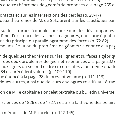
des quatre théorèmes de géométrie proposés à la page 255 d
ntacts et sur les intersections des cercles (p. 29-47)
ux théorèmes de M. de St-Laurent, sur les caustiques par ré
s sur les courbes à double courbure dont les développantes 
ptôme d'existence des racines imaginaires, dans une équati
ns du principe du parallélogramme des forces (p. 72-82)
résolues. Solution du problème de géométrie énoncé à la pa
n de quelques théorèmes sur les lignes et surfaces algébriqu
nier des deux problèmes de géométrie énoncés à la page 232
 aux lignes du second ordre circonscrites à un même quadri
284 du précédent volume (p. 100-110)
e énoncé à la page 28 du présent volume (p. 111-113)
ques autres, ainsi que de leurs analogues relatifs au tétraè
de M. le capitaine Poncelet (extraite du bulletin universel
s sciences de 1826 et de 1827, relatifs à la théorie des polai
du mémoire de M. Poncelet (p. 142-145)