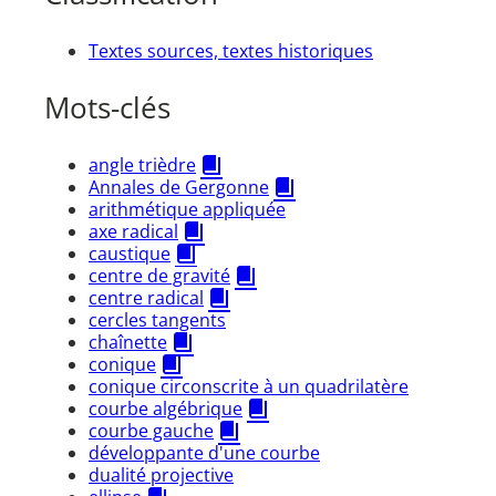
Textes sources, textes historiques
Mots-clés
angle trièdre
Annales de Gergonne
arithmétique appliquée
axe radical
caustique
centre de gravité
centre radical
cercles tangents
chaînette
conique
conique circonscrite à un quadrilatère
courbe algébrique
courbe gauche
développante d'une courbe
dualité projective