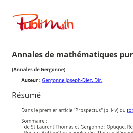
Aller
au
Publimath
contenu
Annales de mathématiques pures
(Annales de Gergonne)
Auteur :
Gergonne Joseph-Diez. Dir.
Résumé
Dans le premier article "Prospectus" (p. i-iv) du
to
Sommaire :
- de St-Laurent Thomas et Gergonne : Optique. Rech
- Roche : Arithmétique appliquée. Théorie élément