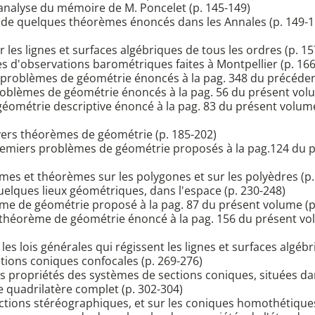
'analyse du mémoire de M. Poncelet (p. 145-149)
on de quelques théorèmes énoncés dans les Annales (p. 149-1
r les lignes et surfaces algébriques de tous les ordres (p. 1
 d'observations barométriques faites à Montpellier (p. 166
ux problèmes de géométrie énoncés à la pag. 348 du précéde
 problèmes de géométrie énoncés à la pag. 56 du présent vol
 géométrie descriptive énoncé à la pag. 83 du présent volume
ivers théorèmes de géométrie (p. 185-202)
 premiers problèmes de géométrie proposés à la pag.124 du 
es et théorèmes sur les polygones et sur les polyèdres (p.
uelques lieux géométriques, dans l'espace (p. 230-248)
blème de géométrie proposé à la pag. 87 du présent volume (p
théorème de géométrie énoncé à la pag. 156 du présent vol
les lois générales qui régissent les lignes et surfaces algébr
tions coniques confocales (p. 269-276)
les propriétés des systèmes de sections coniques, situées d
e quadrilatère complet (p. 302-304)
ections stéréographiques, et sur les coniques homothétiques