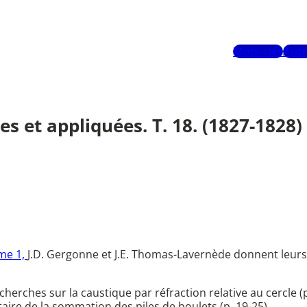
Mots-clés
Aute
 et appliquées. T. 18. (1827-1828)
me 1,
J.D. Gergonne et J.E. Thomas-Lavernède donnent leurs 
erches sur la caustique par réfraction relative au cercle (p
aire de la sommation des piles de boulets (p. 19-25)