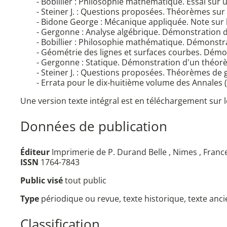
- Bobillier : Philosophie mathématique. Essai sur
- Steiner J. : Questions proposées. Théorèmes su
- Bidone George : Mécanique appliquée. Note sur la
- Gergonne : Analyse algébrique. Démonstration de
- Bobillier : Philosophie mathématique. Démonstr
- Géométrie des lignes et surfaces courbes. Démo
- Gergonne : Statique. Démonstration d'un théorè
- Steiner J. : Questions proposées. Théorèmes de 
- Errata pour le dix-huitième volume des Annales (
Une version texte intégral est en téléchargement sur l
Données de publication
Éditeur
Imprimerie de P. Durand Belle , Nimes , Franc
ISSN
1764-7843
Public visé
tout public
Type
périodique ou revue, texte historique, texte anc
Classification