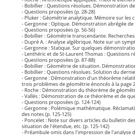
- Bobillier : Questions résolues. Démonstration 
- Questions proposées (p. 28-28)
- Pluker : Géométrie analytique. Mémoire sur les co
- Gergonne : Optique. Démonstration abrégée de de
- Questions proposées (p. 56-56)
- Bobillier : Géométrie transcendante. Recherche
- Dupré A. : Analyse algébrique. Note sur un sym
- Gergonne : Statique. Sur quelques démonstratio
- Lenthéric et de St-Laurent Thomas : Questions 
- Questions proposées (p. 87-88)
- Bobillier : Géométrie de situation. Démonstratio
- Bobillier : Questions résolues. Solution du der
- Gergonne : Démonstration d'un théorème relatif
trois problèmes de géométrie énoncés à la page 
- Roche : Démonstration du théorème de géométri
- Vallès : Démonstration de ce théorème et de quel
- Questions proposées (p. 124-124)
- Gergonne : Polémique mathématique. Réclamation 
des notes (p. 125-125)
- Poncelet : Note sur divers articles du bulletin de
situation de l'étendue, etc. (p. 125-142)
- Préambule omis dans l'impression de l'analyse 