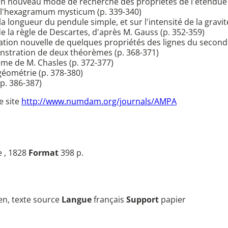
 un nouveau mode de recherche des propriétés de l'étendue 
r l'hexagramum mysticum (p. 339-340)
 longueur du pendule simple, et sur l'intensité de la gravité
 la règle de Descartes, d'après M. Gauss (p. 352-359)
ation nouvelle de quelques propriétés des lignes du second 
nstration de deux théorèmes (p. 368-371)
me de M. Chasles (p. 372-377)
géométrie (p. 378-380)
p. 386-387)
e site
http://www.numdam.org/journals/AMPA
e , 1828
Format
398 p.
ien, texte source
Langue
français
Support
papier