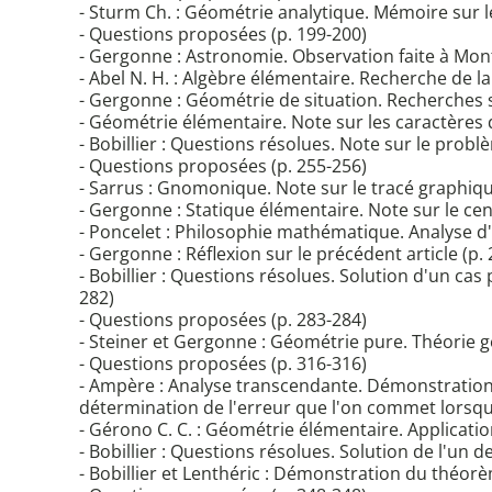
- Sturm Ch. : Géométrie analytique. Mémoire sur l
- Questions proposées (p. 199-200)
- Gergonne : Astronomie. Observation faite à Montp
- Abel N. H. : Algèbre élémentaire. Recherche de la
- Gergonne : Géométrie de situation. Recherches su
- Géométrie élémentaire. Note sur les caractères d
- Bobillier : Questions résolues. Note sur le pro
- Questions proposées (p. 255-256)
- Sarrus : Gnomonique. Note sur le tracé graphiqu
- Gergonne : Statique élémentaire. Note sur le cen
- Poncelet : Philosophie mathématique. Analyse d
- Gergonne : Réflexion sur le précédent article (p.
- Bobillier : Questions résolues. Solution d'un c
282)
- Questions proposées (p. 283-284)
- Steiner et Gergonne : Géométrie pure. Théorie gé
- Questions proposées (p. 316-316)
- Ampère : Analyse transcendante. Démonstration
détermination de l'erreur que l'on commet lorsqu
- Gérono C. C. : Géométrie élémentaire. Applicati
- Bobillier : Questions résolues. Solution de l'u
- Bobillier et Lenthéric : Démonstration du théor