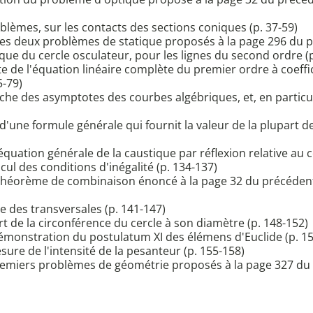
blèmes, sur les contacts des sections coniques (p. 37-59)
on des deux problèmes de statique proposés à la page 296 du 
que du cercle osculateur, pour les lignes du second ordre (p
te de l'équation linéaire complète du premier ordre à coeffic
5-79)
che des asymptotes des courbes algébriques, et, en particulie
d'une formule générale qui fournit la valeur de la plupart d
quation générale de la caustique par réflexion relative au c
cul des conditions d'inégalité (p. 134-137)
u théorème de combinaison énoncé à la page 32 du précédent
ie des transversales (p. 141-147)
t de la circonférence du cercle à son diamètre (p. 148-152)
 démonstration du postulatum XI des élémens d'Euclide (p. 1
ure de l'intensité de la pesanteur (p. 155-158)
x premiers problèmes de géométrie proposés à la page 327 d