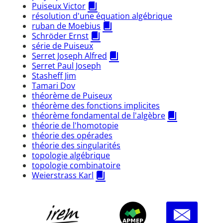
Puiseux Victor
résolution d'une équation algébrique
ruban de Moebius
Schröder Ernst
série de Puiseux
Serret Joseph Alfred
Serret Paul Joseph
Stasheff Jim
Tamari Dov
théorème de Puiseux
théorème des fonctions implicites
théorème fondamental de l'algèbre
théorie de l'homotopie
théorie des opérades
théorie des singularités
topologie algébrique
topologie combinatoire
Weierstrass Karl