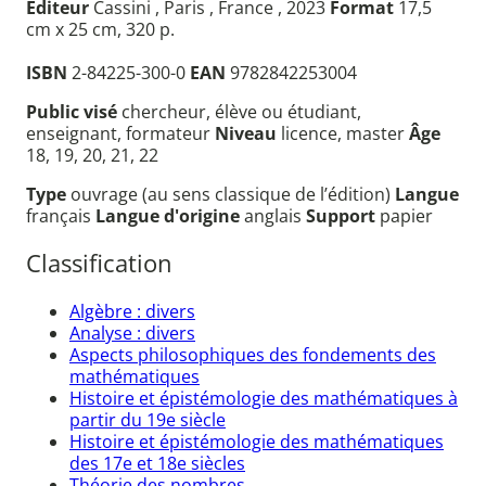
Éditeur
Cassini , Paris , France , 2023
Format
17,5
cm x 25 cm, 320 p.
ISBN
2-84225-300-0
EAN
9782842253004
Public visé
chercheur, élève ou étudiant,
enseignant, formateur
Niveau
licence, master
Âge
18, 19, 20, 21, 22
Type
ouvrage (au sens classique de l’édition)
Langue
français
Langue d'origine
anglais
Support
papier
Classification
Algèbre : divers
Analyse : divers
Aspects philosophiques des fondements des
mathématiques
Histoire et épistémologie des mathématiques à
partir du 19e siècle
Histoire et épistémologie des mathématiques
des 17e et 18e siècles
Théorie des nombres