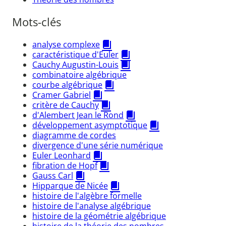
Mots-clés
analyse complexe
caractéristique d'Euler
Cauchy Augustin-Louis
combinatoire algébrique
courbe algébrique
Cramer Gabriel
critère de Cauchy
d'Alembert Jean le Rond
développement asymptotique
diagramme de cordes
divergence d'une série numérique
Euler Leonhard
fibration de Hopf
Gauss Carl
Hipparque de Nicée
histoire de l'algèbre formelle
histoire de l'analyse algébrique
histoire de la géométrie algébrique
histoire de la théorie des nombres