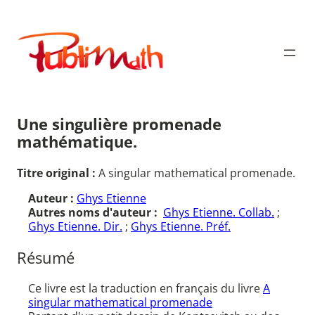
Aller
au
Publimath
contenu
Une singulière promenade
mathématique.
Titre original :
A singular mathematical promenade.
Auteur :
Ghys Etienne
Autres noms d'auteur :
Ghys Etienne. Collab.
;
Ghys Etienne. Dir.
;
Ghys Etienne. Préf.
Résumé
Ce livre est la traduction en français du livre
A
singular mathematical promenade