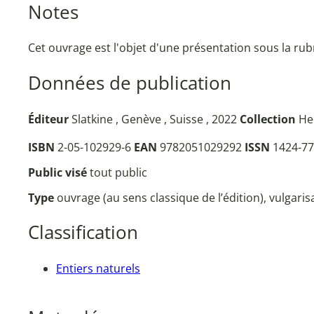
Notes
Cet ouvrage est l'objet d'une présentation sous la rub
Données de publication
Éditeur
Slatkine , Genève , Suisse , 2022
Collection
Hel
ISBN
2-05-102929-6
EAN
9782051029292
ISSN
1424-77
Public visé
tout public
Type
ouvrage (au sens classique de l’édition), vulgari
Classification
Entiers naturels