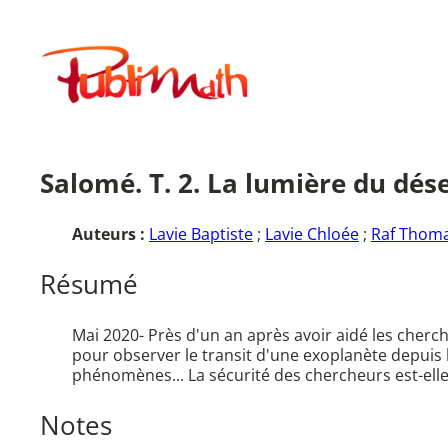
Aller
au
Publimath
contenu
Salomé. T. 2. La lumière du dése
Auteurs :
Lavie Baptiste
;
Lavie Chloée
;
Raf Thomas
Résumé
Mai 2020- Près d'un an après avoir aidé les cherch
pour observer le transit d'une exoplanète depuis l
phénomènes... La sécurité des chercheurs est-ell
Notes