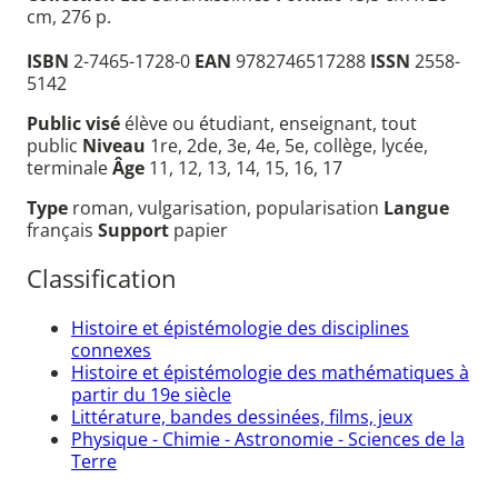
cm, 276 p.
ISBN
2-7465-1728-0
EAN
9782746517288
ISSN
2558-
5142
Public visé
élève ou étudiant, enseignant, tout
public
Niveau
1re, 2de, 3e, 4e, 5e, collège, lycée,
terminale
Âge
11, 12, 13, 14, 15, 16, 17
Type
roman, vulgarisation, popularisation
Langue
français
Support
papier
Classification
Histoire et épistémologie des disciplines
connexes
Histoire et épistémologie des mathématiques à
partir du 19e siècle
Littérature, bandes dessinées, films, jeux
Physique - Chimie - Astronomie - Sciences de la
Terre