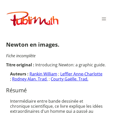
Aller
au
Publimath
contenu
Newton en images.
Fiche incomplète
Titre original :
Introducing Newton: a graphic guide.
Auteurs :
Rankin William
;
Leffler Anne-Charlotte
;
Rodney Alan. Trad.
;
Courty Gaëlle. Trad.
Résumé
Intermédiaire entre bande dessinée et
chronique scientifique, ce livre explique les idées
extraordinaires d'un homme qui a passé au